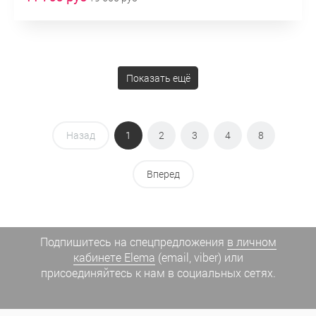
Показать ещё
Назад
1
2
3
4
8
Вперед
Подпишитесь на спецпредложения
в личном
кабинете Elema
(email, viber) или
присоединяйтесь к нам в социальных сетях.