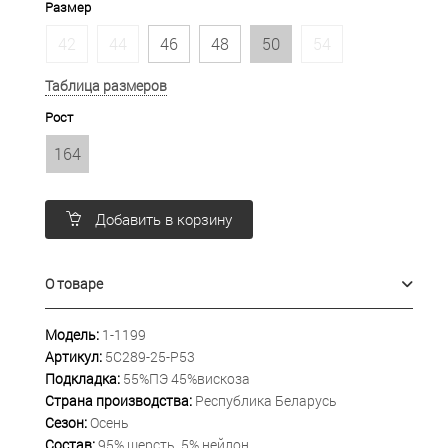
Размер
42
44
46
48
50
54
Таблица размеров
Рост
164
Добавить в корзину
О товаре
Модель:
1-1199
Артикул:
5С289-25-Р53
Подкладка:
55%ПЭ 45%вискоза
Страна производства:
Республика Беларусь
Сезон:
Осень
Состав:
95% шерсть, 5% нейлон