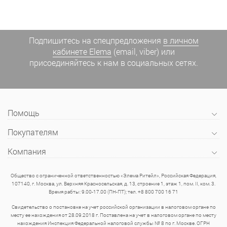
Подпишитесь на спецпредложения
в личном
кабинете Elema
(email, viber) или
присоединяйтесь к нам в социальных сетях.
Помощь
Покупателям
Компания
Общество с ограниченной ответственностью «Элема Ритейл», Российская Федерация,
107140, г. Москва, ул. Верхняя Красносельская, д. 13, строение 1, этаж 1, пом. II, ком. 3.
Время рабты: 9.00-17.00 (ПН-ПТ); тел. +8 800 700 16 71
Свидетельство о постановке на учет российской организации в налоговом органе по
месту ее нахождения от 28.09.2018 г. Поставлена на учет в налоговом органе по месту
нахождения Инспекция Федеральной налоговой службы № 8 по г. Москве. ОГРН