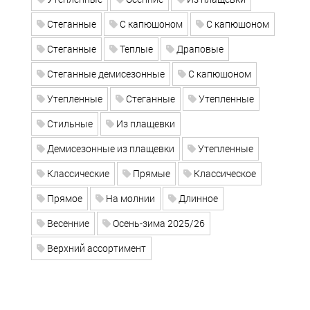
Стеганные
С капюшоном
С капюшоном
Стеганные
Теплые
Драповые
Стеганные демисезонные
С капюшоном
Утепленные
Стеганные
Утепленные
Стильные
Из плащевки
Демисезонные из плащевки
Утепленные
Классические
Прямые
Классическое
Прямое
На молнии
Длинное
Весенние
Осень-зима 2025/26
Верхний ассортимент