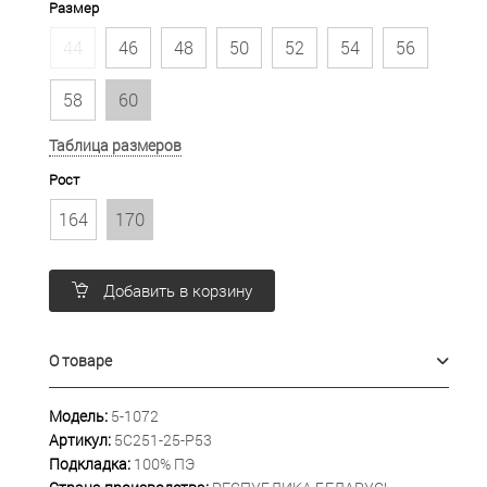
Размер
44
46
48
50
52
54
56
58
60
Таблица размеров
Рост
164
170
Добавить в корзину
О товаре
Модель:
5-1072
Артикул:
5С251-25-Р53
Подкладка:
100% ПЭ