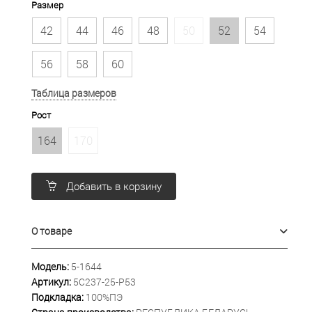
Размер
42
44
46
48
50
52
54
56
58
60
Таблица размеров
Рост
164
170
Добавить в корзину
О товаре
Модель:
5-1644
Артикул:
5С237-25-Р53
Подкладка:
100%ПЭ