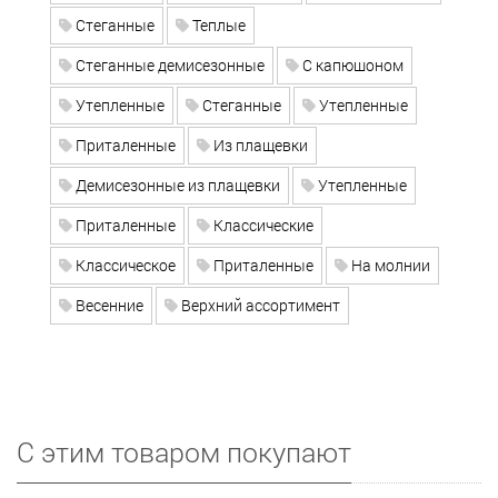
Стеганные
Теплые
Стеганные демисезонные
С капюшоном
Утепленные
Стеганные
Утепленные
Приталенные
Из плащевки
Демисезонные из плащевки
Утепленные
Приталенные
Классические
Классическое
Приталенные
На молнии
Весенние
Верхний ассортимент
С этим товаром покупают