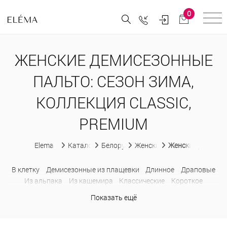
0
ЖЕНСКИЕ ДЕМИСЕЗОННЫЕ
ПАЛЬТО: СЕЗОН ЗИМА,
КОЛЛЕКЦИЯ CLASSIC,
PREMIUM
Elema
Каталог
Белорусская женская одежда
Женские пальто
Женские демисез
В клетку
Демисезонные из плащевки
Длинное
Драповые
Из альпака
Из кашемира
Классические
Короткое
Молодежные
Оверсайз
Приталенные
Прямые
С
Показать ещё
капюшоном
С поясом
Стеганные демисезонные
Утепленные
Шерстяные