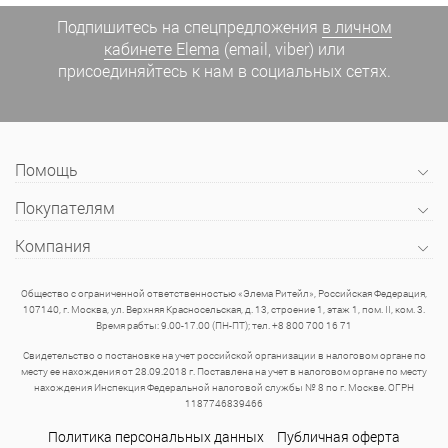
Подпишитесь на спецпредложения
в личном
кабинете Elema
(email, viber) или
присоединяйтесь к нам в социальных сетях.
Помощь
Покупателям
Компания
Общество с ограниченной ответственностью «Элема Ритейл», Российская Федерация,
107140, г. Москва, ул. Верхняя Красносельская, д. 13, строение 1, этаж 1, пом. II, ком. 3.
Время рабты: 9.00-17.00 (ПН-ПТ); тел. +8 800 700 16 71
Свидетельство о постановке на учет российской организации в налоговом органе по
месту ее нахождения от 28.09.2018 г. Поставлена на учет в налоговом органе по месту
нахождения Инспекция Федеральной налоговой службы № 8 по г. Москве. ОГРН
1187746839466
Политика персональных данных
Публичная оферта