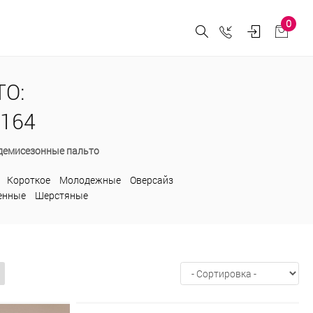
0
О:
 164
демисезонные пальто
Короткое
Молодежные
Оверсайз
енные
Шерстяные