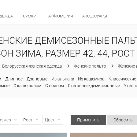
ОДЕЖДА
СУМКИ
ПАРФЮМЕРИЯ
АКСЕССУАРЫ
ЕНСКИЕ ДЕМИСЕЗОННЫЕ ПАЛЬТ
ОН ЗИМА, РАЗМЕР 42, 44, РОСТ
Белорусская женская одежда
Женские пальто
Женские 
и
Длинное
Драповые
Из альпака
Из кашемира
Классические
ямые
С капюшоном
С поясом
Стеганные демисезонные
Утепл
азмер
Рост
Цвет
Применить
Сбросить