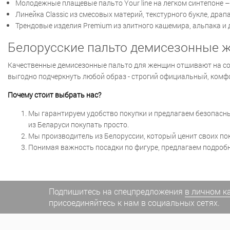
Молодежные плащевые пальто Your line на легком синтепоне 
Линейка Classic из смесовых материй, текстурного букле, дра
Трендовые изделия Premium из элитного кашемира, альпака и 
Белорусские пальто демисезонные ж
Качественные демисезонные пальто для женщин отшивают на со
выгодно подчеркнуть любой образ - строгий официальный, ком
Почему стоит выбрать нас?
Мы гарантируем удобство покупки и предлагаем безопасны
из Беларуси покупать просто.
Мы производитель из Белоруссии, который ценит своих пок
Понимая важность посадки по фигуре, предлагаем подробн
Подпишитесь на спецпредложения
в личном к
присоединяйтесь к нам в социальных сетях.