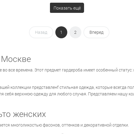
Показать ещё
Назад
1
2
Вперед
 Москве
во все времена. Этот предмет гардероба имеет особенный статус: 
ашей коллекции представленf стильная одежда, которые всегда по
ля себя верхнюю одежду для любого случая. Представляем нашу ко
ьто женских
ается многоликостью фасонов, оттенков и декоративной отделки.