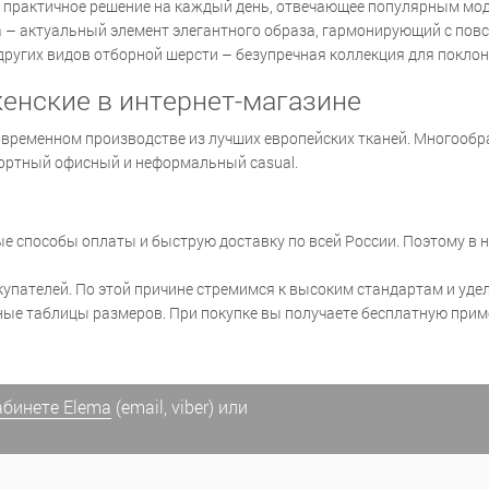
– практичное решение на каждый день, отвечающее популярным мо
па – актуальный элемент элегантного образа, гармонирующий с пов
других видов отборной шерсти – безупречная коллекция для покло
енские в интернет-магазине
временном производстве из лучших европейских тканей. Многооб
фортный офисный и неформальный casual.
е способы оплаты и быструю доставку по всей России. Поэтому в 
упателей. По этой причине стремимся к высоким стандартам и уде
ые таблицы размеров. При покупке вы получаете бесплатную приме
абинете Elema
(email, viber) или