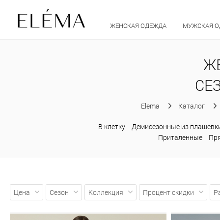
ЖЕНСКАЯ ОДЕЖДА
МУЖСКАЯ 
Ж
СЕЗ
Elema
Каталог
В клетку
Демисезонные из плащевк
Приталенные
Пр
Цена
Сезон
Коллекция
Процент скидки
Р