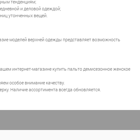
дным тенденциям;
седневной и деловой одеждой;
нниц утонченных вещей.
разие моделей верхней одежды представляет возможность
нашем интернет-магазине купить пальто демисезонное женское
ляем особое внимание качеству.
рку. Наличие ассортимента всегда обновляется.