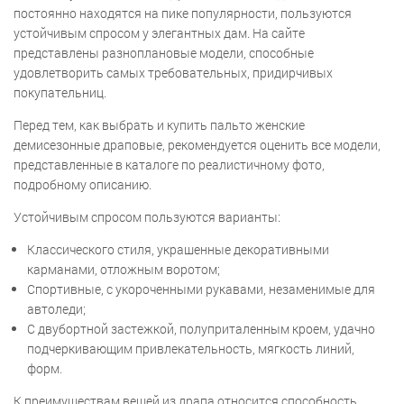
постоянно находятся на пике популярности, пользуются
устойчивым спросом у элегантных дам. На сайте
представлены разноплановые модели, способные
удовлетворить самых требовательных, придирчивых
покупательниц.
Перед тем, как выбрать и купить пальто женские
демисезонные драповые, рекомендуется оценить все модели,
представленные в каталоге по реалистичному фото,
подробному описанию.
Устойчивым спросом пользуются варианты:
Классического стиля, украшенные декоративными
карманами, отложным воротом;
Спортивные, с укороченными рукавами, незаменимые для
автоледи;
С двубортной застежкой, полуприталенным кроем, удачно
подчеркивающим привлекательность, мягкость линий,
форм.
К преимуществам вещей из драпа относится способность