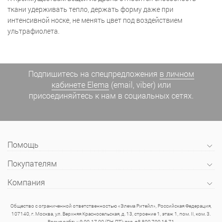
ткани удерживать тепло, держать форму даже при
интенсивной носке, не менять цвет под воздействием
ультрафиолета.
Подпишитесь на спецпредложения
в личном
кабинете Elema
(email, viber) или
присоединяйтесь к нам в социальных сетях.
Помощь
Покупателям
Компания
Общество с ограниченной ответственностью «Элема Ритейл», Российская Федерация,
107140, г. Москва, ул. Верхняя Красносельская, д. 13, строение 1, этаж 1, пом. II, ком. 3.
Время рабты: 9.00-17.00 (ПН-ПТ); тел. +8 800 700 16 71