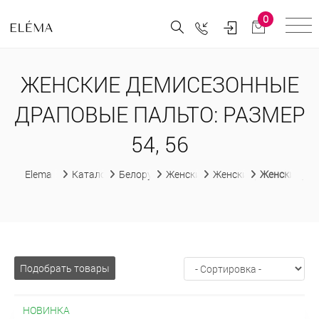
0
ЖЕНСКИЕ ДЕМИСЕЗОННЫЕ
ДРАПОВЫЕ ПАЛЬТО: РАЗМЕР
54, 56
Elema
Каталог
Белорусская женская одежда
Женские пальто
Женские демисезонны
Женские де
Подобрать товары
НОВИНКА