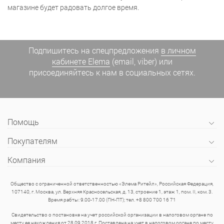
магазине будет радовать долгое время.
Подпишитесь на спецпредложения
в личном
кабинете Elema
(email, viber) или
присоединяйтесь к нам в социальных сетях.
Помощь
Покупателям
Компания
Общество с ограниченной ответственностью «Элема Ритейл», Российская Федерация,
107140, г. Москва, ул. Верхняя Красносельская, д. 13, строение 1, этаж 1, пом. II, ком. 3.
Время рабты: 9.00-17.00 (ПН-ПТ); тел. +8 800 700 16 71
Свидетельство о постановке на учет российской организации в налоговом органе по
месту ее нахождения от 28.09.2018 г. Поставлена на учет в налоговом органе по месту