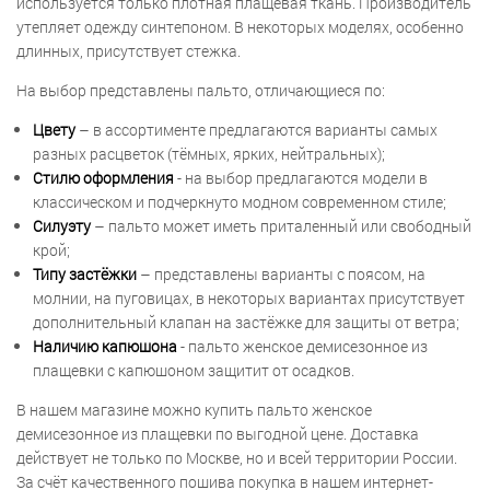
используется только плотная плащевая ткань. Производитель
утепляет одежду синтепоном. В некоторых моделях, особенно
длинных, присутствует стежка.
На выбор представлены пальто, отличающиеся по:
Цвету
– в ассортименте предлагаются варианты самых
разных расцветок (тёмных, ярких, нейтральных);
Стилю оформления
- на выбор предлагаются модели в
классическом и подчеркнуто модном современном стиле;
Силуэту
– пальто может иметь приталенный или свободный
крой;
Типу застёжки
– представлены варианты с поясом, на
молнии, на пуговицах, в некоторых вариантах присутствует
дополнительный клапан на застёжке для защиты от ветра;
Наличию капюшона
- пальто женское демисезонное из
плащевки с капюшоном защитит от осадков.
В нашем магазине можно купить пальто женское
демисезонное из плащевки по выгодной цене. Доставка
действует не только по Москве, но и всей территории России.
За счёт качественного пошива покупка в нашем интернет-