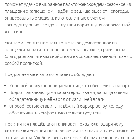
поможет удачно выбранное пальто женское демисезонное из
плащевки с капюшоном, надёжно защищающее от непогоды.
Универсальные модели, изготовленные с учётом
господствующих трендов, - лучший вариант для современной
женщины.
Уютное и практичное пальто женское демисезонное из
плащевки защитит от порывов ветра, осадков, грязи, пыли
благодаря защитным свойствам высококачественной ткани с
особой пропиткой.
Предлагаемые в каталоге пальто обладают:
Хорошей воздухопроницаемостью, что обеспечит комфорт;
Водоотталкивающими характеристиками, защищающими
обладательницу и её наряд от излишней влаги;
Способностью ставить надёжный барьер ветру, холоду,
обеспечивать комфортную температуру тела.
Практичная плащёвка отталкивает грязь, благодаря чему
даже самая светлая ткань остается привлекательной, долго не
загрязняется. Удобная вещь не теряет форму, первоначальный