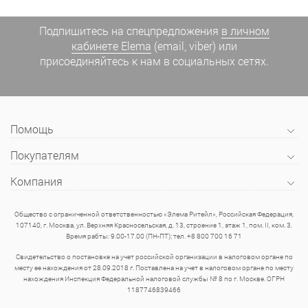
Подпишитесь на спецпредложения
в личном
кабинете Elema
(email, viber) или
присоединяйтесь к нам в социальных сетях.
Помощь
Покупателям
Компания
Общество с ограниченной ответственностью «Элема Ритейл», Российская Федерация,
107140, г. Москва, ул. Верхняя Красносельская, д. 13, строение 1, этаж 1, пом. II, ком. 3.
Время рабты: 9.00-17.00 (ПН-ПТ); тел. +8 800 700 16 71
Свидетельство о постановке на учет российской организации в налоговом органе по
месту ее нахождения от 28.09.2018 г. Поставлена на учет в налоговом органе по месту
нахождения Инспекция Федеральной налоговой службы № 8 по г. Москве. ОГРН
1187746839466