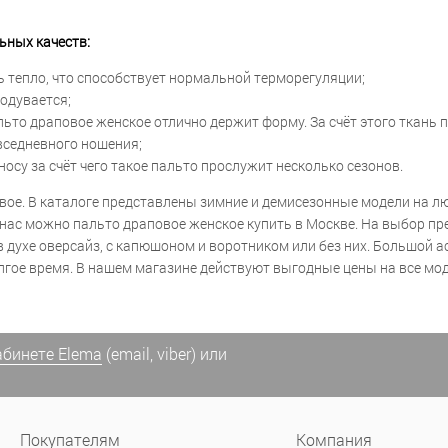
ьных качеств:
ь тепло, что способствует нормальной терморегуляции;
родувается;
альто драповое женское отлично держит форму. За счёт этого ткань
вседневного ношения;
осу за счёт чего такое пальто прослужит несколько сезонов.
вое. В каталоге представлены зимние и демисезонные модели на лю
нас можно пальто драповое женское купить в Москве. На выбор пр
в духе оверсайз, с капюшоном и воротником или без них. Большой 
лгое время. В нашем магазине действуют выгодные цены на все мод
абинете Elema
(email, viber) или
Покупателям
Компания