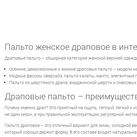
Пальто женское драповое в инт
Драповые пальто – обширная категория женской верхней одежды, 
Осенние, демисезонные и зимние драповые пальто – модели на
Модные фасоны оверсайз, пальто-халаты, манто, элегантные 
Пальто из шерстяного драпа, вирджинской шерсти и смесовых 
Драповые пальто – преимущест
Почему именно драп? Это приятный на ощупь, теплый, легкий и 
не один сезон, а при правильной эксплуатации, регулярной чистке
Пальто драповое – это отличный вариант для зимы, холодной ве
который хорошо держит форму. В его составе входит натуральная