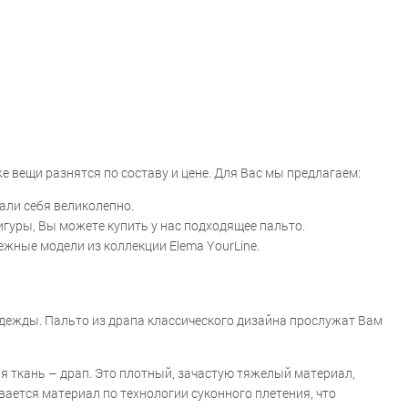
е вещи разнятся по составу и цене. Для Вас мы предлагаем:
али себя великолепно.
гуры, Вы можете купить у нас подходящее пальто.
ежные модели из коллекции Elema YourLine.
одежды. Пальто из драпа классического дизайна прослужат Вам
я ткань – драп. Это плотный, зачастую тяжелый материал,
вается материал по технологии суконного плетения, что