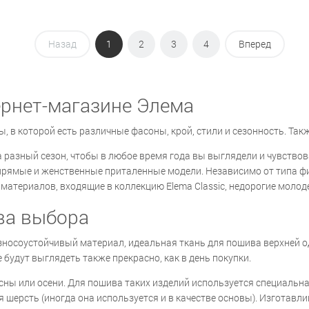
Назад
1
2
3
4
Вперед
ернет-магазине Элема
в которой есть различные фасоны, крой, стили и сезонность. Такж
 разный сезон, чтобы в любое время года вы выглядели и чувствов
прямые и женственные приталенные модели. Независимо от типа фи
материалов, входящие в коллекцию Elema Classic, недорогие молод
ва выбора
износоустойчивый материал, идеальная ткань для пошива верхней 
 будут выглядеть также прекрасно, как в день покупки.
сны или осени. Для пошива таких изделий используется специальна
 шерсть (иногда она используется и в качестве основы). Изготавли