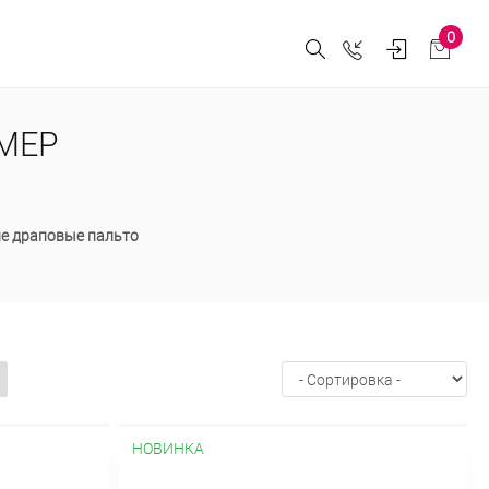
0
ЗМЕР
е драповые пальто
НОВИНКА