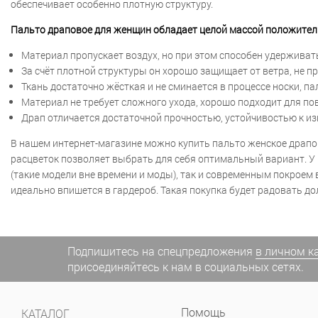
обеспечивает особенно плотную структуру.
Пальто драповое для женщин обладает целой массой положител
Материал пропускает воздух, но при этом способен удерживат
За счёт плотной структуры он хорошо защищает от ветра, не п
Ткань достаточно жёсткая и не сминается в процессе носки, п
Материал не требует сложного ухода, хорошо подходит для по
Драп отличается достаточной прочностью, устойчивостью к изн
В нашем интернет-магазине можно купить пальто женское драпо
расцветок позволяет выбрать для себя оптимальный вариант. У 
(такие модели вне времени и моды), так и современным покроем 
идеально впишется в гардероб. Такая покупка будет радовать до
Подпишитесь на спецпредложения
в личном к
присоединяйтесь к нам в социальных сетях.
Помощь
КАТАЛОГ