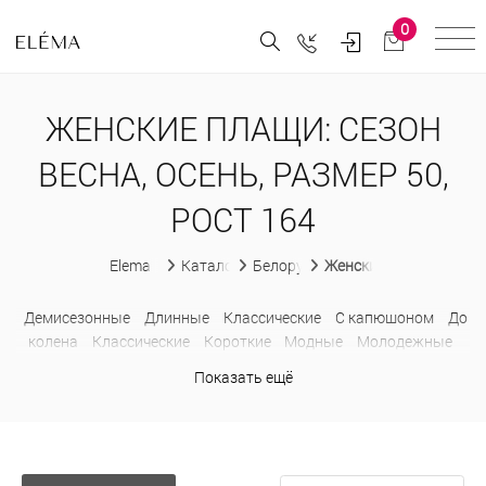
0
ЖЕНСКИЕ ПЛАЩИ: СЕЗОН
ВЕСНА, ОСЕНЬ, РАЗМЕР 50,
РОСТ 164
Elema
Каталог
Белорусская женская одежда
Женские плащи
Демисезонные
Длинные
Классические
С капюшоном
До
колена
Классические
Короткие
Модные
Молодежные
На молнии
Недорогие
Осенние
Приталенные
Прямые
С
Показать ещё
капюшоном
Стильные