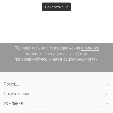
Показать ещё
Подпишитесь на спецпредложения
в личном
кабинете Elema
(email, viber) или
присоединяйтесь к нам в социальных сетях.
Помощь
Покупателям
Компания