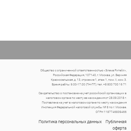
Общество с ограниченной ответственностью «Элема Ритейл»,
Российская Федерация, 107140, г. Москва, ул. Верхняя
Красносельская, д. 13, строение 1, этаж 1, пом. II, ком. 3.
Время рабты: 9.00-17.00 (ПН-ПТ); тел. +8 800 700 16 71
Свидетельство о постановке на учет российской организации в
налоговом органе по месту ее нахождения от 28.09.2018 г.
Поставлена на учет в налоговом органе по месту нахождения
Инспекция Федеральной налоговой службы № 8 по г. Москве.
ОГРН 1187746839466
Политика персональных данных
Публичная
оферта