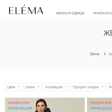
ЖЕНСКАЯ ОДЕЖДА
МУЖСКАЯ 
Ж
Elema
К
Цена
Сезон
Коллекция
Процент скидки
Р
СКИДКА 55%
СКИДКА 55%
ЛИКВИДАЦИЯ
ЛИКВИДАЦИ