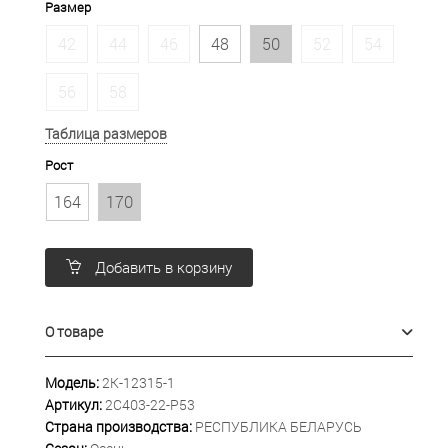
Размер
42
44
46
48
50
52
54
56
58
Таблица размеров
Рост
164
170
Добавить в корзину
О товаре
Модель:
2К-12315-1
Артикул:
2С403-22-Р53
Страна производства:
РЕСПУБЛИКА БЕЛАРУСЬ