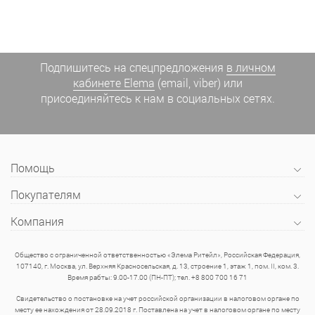
Подпишитесь на спецпредложения
в личном
кабинете Elema
(email, viber) или
присоединяйтесь к нам в социальных сетях.
Помощь
Покупателям
Компания
Общество с ограниченной ответственностью «Элема Ритейл», Российская Федерация,
107140, г. Москва, ул. Верхняя Красносельская, д. 13, строение 1, этаж 1, пом. II, ком. 3.
Время рабты: 9.00-17.00 (ПН-ПТ); тел. +8 800 700 16 71
Свидетельство о постановке на учет российской организации в налоговом органе по
месту ее нахождения от 28.09.2018 г. Поставлена на учет в налоговом органе по месту