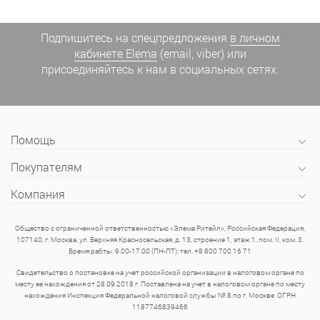
Подпишитесь на спецпредложения
в личном
кабинете Elema
(email, viber) или
присоединяйтесь к нам в социальных сетях.
Помощь
Покупателям
Компания
Общество с ограниченной ответственностью «Элема Ритейл», Российская Федерация,
107140, г. Москва, ул. Верхняя Красносельская, д. 13, строение 1, этаж 1, пом. II, ком. 3.
Время рабты: 9.00-17.00 (ПН-ПТ); тел. +8 800 700 16 71
Свидетельство о постановке на учет российской организации в налоговом органе по
месту ее нахождения от 28.09.2018 г. Поставлена на учет в налоговом органе по месту
нахождения Инспекция Федеральной налоговой службы № 8 по г. Москве. ОГРН
1187746839466