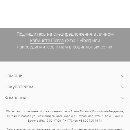
Подпишитесь на спецпредложения
в личном
кабинете Elema
(email, viber) или
присоединяйтесь к нам в социальных сетях.
Помощь
Покупателям
Компания
Общество с ограниченной ответственностью «Элема Ритейл», Российская Федерация,
107140, г. Москва, ул. Верхняя Красносельская, д. 13, строение 1, этаж 1, пом. II, ком. 3.
Время рабты: 9.00-17.00 (ПН-ПТ); тел. +8 800 700 16 71
Свидетельство о постановке на учет российской организации в налоговом органе по