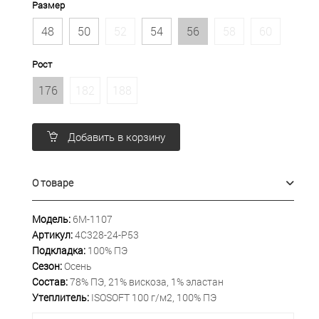
Размер
48
50
52
54
56
58
60
Рост
176
182
188
Добавить в корзину
О товаре
Модель:
6М-1107
Артикул:
4С328-24-Р53
Подкладка:
100% ПЭ
Сезон:
Осень
Состав:
78% ПЭ, 21% вискоза, 1% эластан
Утеплитель:
ISOSOFT 100 г/м2, 100% ПЭ