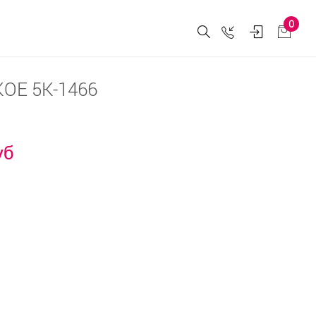
0
ОЕ 5К-1466
уб