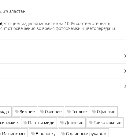
, 3% эластан
е
, что цвет изделия может не на 100% соответствовать
исит от освещения во время фотосъемки и цветопередачи
ежда
Зимние
Осенние
Теплые
Офисные
сические
Платья миди
Длинные
Трикотажные
Из вискозы
В полоску
С длинным рукавом