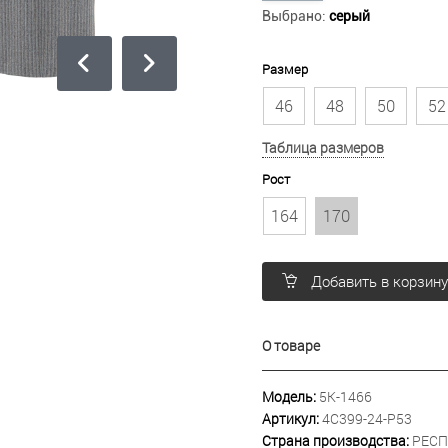
Выбрано:
серый
Размер
46
48
50
52
Таблица размеров
Рост
164
170
Добавить в корзин
О товаре
Модель:
5К-1466
Артикул:
4С399-24-Р53
Страна производства:
РЕСП