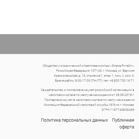
Общество с ограниченной ответственностью «Элема Ритейл»,
Российская Федерация, 107140, г. Москва, ул. Верхняя
Красносельская, д. 13, строение 1, этаж 1, пом. II, ком. 3.
Время рабты: 9.00-17.00 (ПН-ПТ); тел. +8 800 700 16 71
Свидетельство о постановке на учет российской организации в
налоговом органе по месту ее нахождения от 28.09.2018 г.
Поставлена на учет в налоговом органе по месту нахождения
Инспекция Федеральной налоговой службы № 8 по г. Москве.
ОГРН 1187746839466
Политика персональных данных
Публичная
оферта