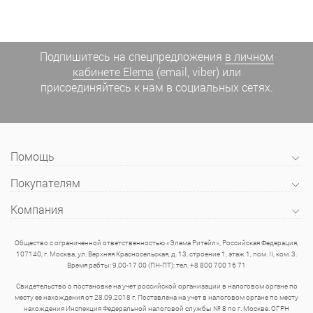
Подпишитесь на спецпредложения
в личном
кабинете Elema
(email, viber) или
присоединяйтесь к нам в социальных сетях.
Помощь
Покупателям
Компания
Общество с ограниченной ответственностью «Элема Ритейл», Российская Федерация,
107140, г. Москва, ул. Верхняя Красносельская, д. 13, строение 1, этаж 1, пом. II, ком. 3.
Время рабты: 9.00-17.00 (ПН-ПТ); тел. +8 800 700 16 71
Свидетельство о постановке на учет российской организации в налоговом органе по
месту ее нахождения от 28.09.2018 г. Поставлена на учет в налоговом органе по месту
нахождения Инспекция Федеральной налоговой службы № 8 по г. Москве. ОГРН