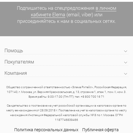
Подпишитесь на спецпредложения
в личном
кабинете Elema
(email, viber) или
присоединяйтесь к нам в социальных сетях.
Помощь
Покупателям
Компания
Общество с ограниченной ответственностью «Элема Ритейл», Российская Федерация,
107140, г. Москва, ул. Верхняя Красносельская, д. 13, строение 1, этаж 1, пом. II, ком. 3.
Время рабты: 9.00-17.00 (ПН-ПТ); тел. +8 800 700 16 71
Свидетельство о постановке на учет российской организации в налоговом органе по
месту ее нахождения от 28.09.2018 г. Поставлена на учет в налоговом органе по месту
нахождения Инспекция Федеральной налоговой службы № 8 по г. Москве. ОГРН
1187746839466
Политика персональных данных
Публичная оферта