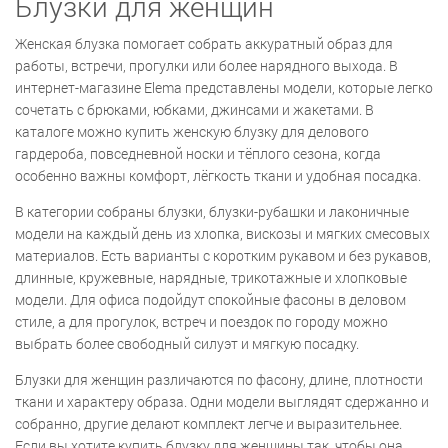
Блузки для женщин
Женская блузка помогает собрать аккуратный образ для
работы, встречи, прогулки или более нарядного выхода. В
интернет-магазине Elema представлены модели, которые легко
сочетать с брюками, юбками, джинсами и жакетами. В
каталоге можно купить женскую блузку для делового
гардероба, повседневной носки и тёплого сезона, когда
особенно важны комфорт, лёгкость ткани и удобная посадка.
В категории собраны блузки, блузки-рубашки и лаконичные
модели на каждый день из хлопка, вискозы и мягких смесовых
материалов. Есть варианты с коротким рукавом и без рукавов,
длинные, кружевные, нарядные, трикотажные и хлопковые
модели. Для офиса подойдут спокойные фасоны в деловом
стиле, а для прогулок, встреч и поездок по городу можно
выбрать более свободный силуэт и мягкую посадку.
Блузки для женщин различаются по фасону, длине, плотности
ткани и характеру образа. Одни модели выглядят сдержанно и
собранно, другие делают комплект легче и выразительнее.
Если вы хотите купить блузку для женщины так, чтобы она