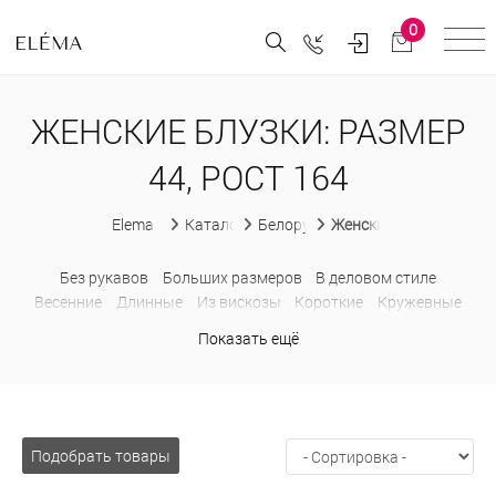
0
ЖЕНСКИЕ БЛУЗКИ: РАЗМЕР
44, РОСТ 164
Elema
Каталог
Белорусская женская одежда
Женские блузки
Без рукавов
Больших размеров
В деловом стиле
Весенние
Длинные
Из вискозы
Короткие
Кружевные
Летние
Модные
Нарядные
Трикотажные
Хлопковые
Показать ещё
Подобрать товары