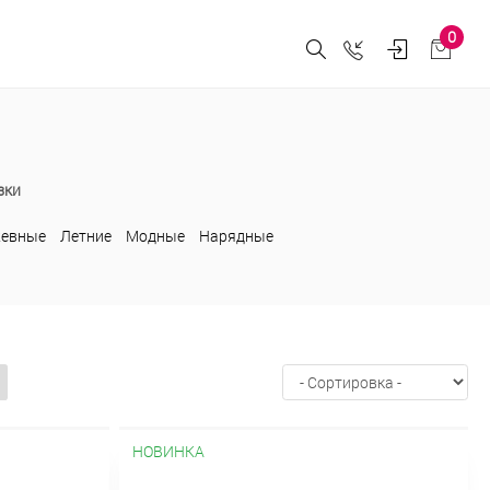
0
зки
жевные
Летние
Модные
Нарядные
НОВИНКА