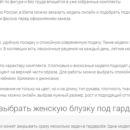
ёт по фигуре и без труда впишется в уже собранные комплекты.
 по России, в Elema можно заказать модель онлайн и подобрать под
ти фасона перед оформлением заказа.
, удобную посадку и спокойную современную подачу. Такие модели
и. В коллекции есть лаконичные решения на каждый день, летние 
и по характеру комплекта. Хлопковые и вискозные модели подходят
цент на верхней части образа. Для работы можно выбрать спокойну
 юбками, брюками и джинсами.
имание не только на цвет, но и на длину, тип рукава, плотность тк
щины можно онлайн, выбрав нужный размер, рост и подходящий отте
выбрать женскую блузку под гар
то может закрывать сразу несколько задач в гардеробе. Одна моде