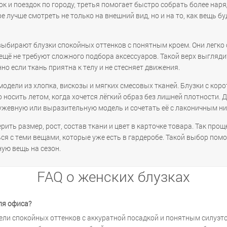
ок и поездок по городу, третья помогает быстро собрать более на
е лучше смотреть не только на внешний вид, но и на то, как вещь б
выбирают блузки спокойных оттенков с понятным кроем. Они легко 
щё не требуют сложного подбора аксессуаров. Такой верх выгляди
но если ткань приятна к телу и не стесняет движения.
модели из хлопка, вискозы и мягких смесовых тканей. Блузки с коро
осить летом, когда хочется лёгкий образ без лишней плотности. 
жевную или выразительную модель и сочетать её с лаконичным ни
ить размер, рост, состав ткани и цвет в карточке товара. Так прощ
ься с теми вещами, которые уже есть в гардеробе. Такой выбор пом
ную вещь на сезон.
FAQ о женских блузках
ля офиса?
ли спокойных оттенков с аккуратной посадкой и понятным силуэто