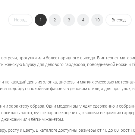
Назад
1
2
3
4
10
Вперед
встречи, прогулки или более нарядного выхода. В интернет-магази
 женскую блузку для делового гардероба, повседневной носки и тё
и на каждый день из хлопка, вискозы и мягких смесовых материало
са подойдут спокойные фасоны в деловом стиле, а для прогулок, 
ни и характеру образа. Одни модели выглядят сдержанно и собранн
носилась часто, лучше заранее оценить, с какими вещами из гардер
, джинсами или лёгким жакетом.
у, росту и цвету. В каталоге доступны размеры от 40 до 60, рост 1