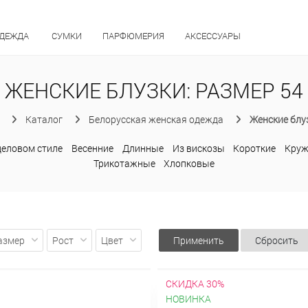
ОДЕЖДА
СУМКИ
ПАРФЮМЕРИЯ
АКСЕССУАРЫ
ЖЕНСКИЕ БЛУЗКИ: РАЗМЕР 54
Каталог
Белорусская женская одежда
Женские блу
деловом стиле
Весенние
Длинные
Из вискозы
Короткие
Кру
Трикотажные
Хлопковые
азмер
Рост
Цвет
Применить
Сбросить
СКИДКА 30%
НОВИНКА