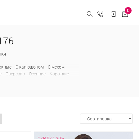
0
176
тки
ежные
С капюшоном
С мехом
е
Оверсайз
Осенние
Короткие
иком
С вязанными рукавами
С
оротников
С меховым капюшоном
С
тильные
Удлиненные
Утепленные
СКИДКА 30%