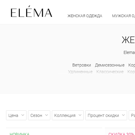
ЖЕНСКАЯ ОДЕЖДА
МУЖСКАЯ 
ЖЕ
Elema
Ветровки
Демисезонные
Ко
Удлиненные
Классические
Кор
Молодежные
С капюшоном
С
капюшоном
С большим капюшоном
мехом лисы
С накладными карма
Цена
Сезон
Коллекция
Процент скидки
Р
НОВИНКА
СКИДКА 30%