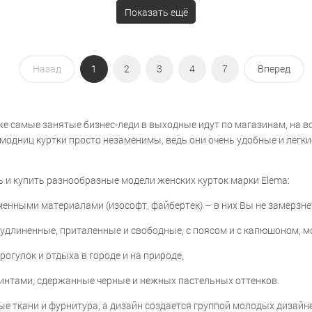
Показать ещё
Назад
1
2
3
4
7
Вперед
 самые занятые бизнес-леди в выходные идут по магазинам, на встр
 модниц куртки просто незаменимы, ведь они очень удобные и легки
 и купить разнообразные модели женских курток марки Elema:
енными материалами (изософт, файбертек) – в них Вы не замерзне
удлиненные, приталенные и свободные, с поясом и с капюшоном, м
рогулок и отдыха в городе и на природе,
ринтами, сдержанные черные и нежных пастельных оттенков.
е ткани и фурнитура, а дизайн создается группой молодых дизайн