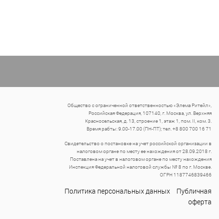
Общество с ограниченной ответственностью «Элема Ритейл»,
Российская Федерация, 107140, г. Москва, ул. Верхняя
Красносельская, д. 13, строение 1, этаж 1, пом. II, ком. 3.
Время рабты: 9.00-17.00 (ПН-ПТ); тел. +8 800 700 16 71
Свидетельство о постановке на учет российской организации в
налоговом органе по месту ее нахождения от 28.09.2018 г.
Поставлена на учет в налоговом органе по месту нахождения
Инспекция Федеральной налоговой службы № 8 по г. Москве.
ОГРН 1187746839466
Политика персональных данных
Публичная
оферта