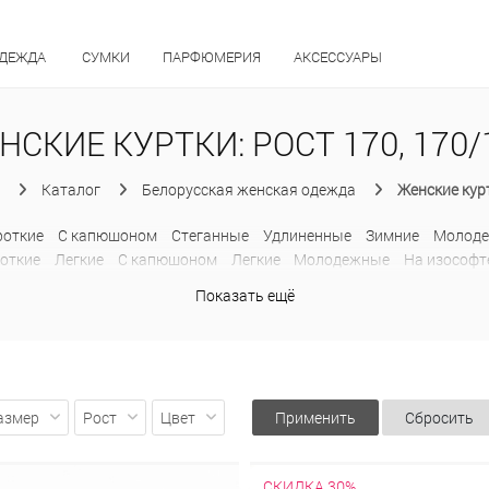
ОДЕЖДА
СУМКИ
ПАРФЮМЕРИЯ
АКСЕССУАРЫ
НСКИЕ КУРТКИ: РОСТ 170, 170/
Каталог
Белорусская женская одежда
Женские кур
роткие
С капюшоном
Стеганные
Удлиненные
Зимние
Молод
откие
Легкие
С капюшоном
Легкие
Молодежные
На изософт
теганные
Удлиненные
Парки
Приталенные
С высоким воротн
Показать ещё
Удлиненные
Утепленные
С карманами
С мехом
С меховым в
нами
С поясом
Стеганные
Короткие
Легкие
С капюшоном
С
Теплые
азмер
Рост
Цвет
Применить
Сбросить
СКИДКА 30%