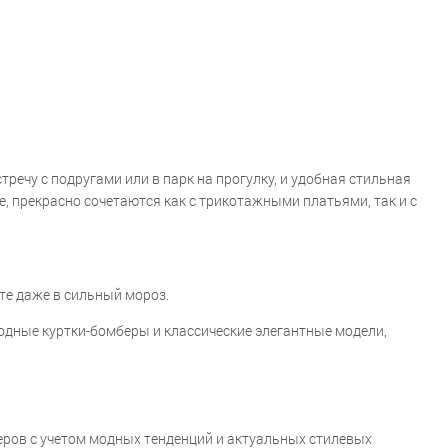
ечу с подругами или в парк на прогулку, и удобная стильная
е, прекрасно сочетаются как с трикотажными платьями, так и с
те даже в сильный мороз.
одные куртки-бомберы и классические элегантные модели,
еров с учетом модных тенденций и актуальных стилевых