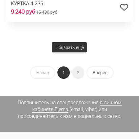
КУРТКА 4-236
9 240 руб
15 400 руб
Показать ещё
Назад
1
2
Вперед
Подпишитесь на спецпредложения
в личном
кабинете Elema
(email, viber) или
присоединяйтесь к нам в социальных сетях.