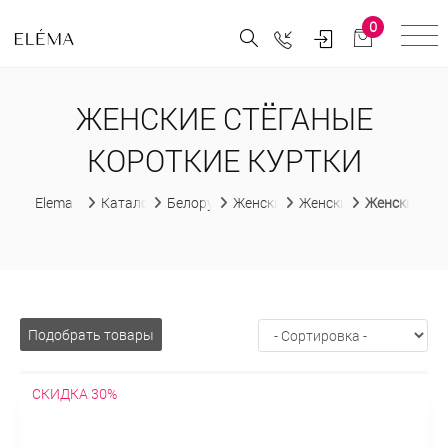
0
ЖЕНСКИЕ СТЁГАНЫЕ
КОРОТКИЕ КУРТКИ
Elema
Каталог
Белорусская женская одежда
Женские куртки
Женские стеганые кур
Женские стё
Подобрать товары
СКИДКА 30%