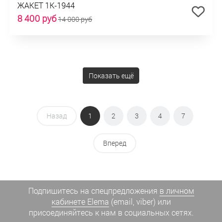
ЖАКЕТ 1К-1944
8 400 руб
14 000 руб
Показать ещё
Назад
1
2
3
4
7
Вперед
Подпишитесь на спецпредложения
в личном
кабинете Elema
(email, viber) или
присоединяйтесь к нам в социальных сетях.