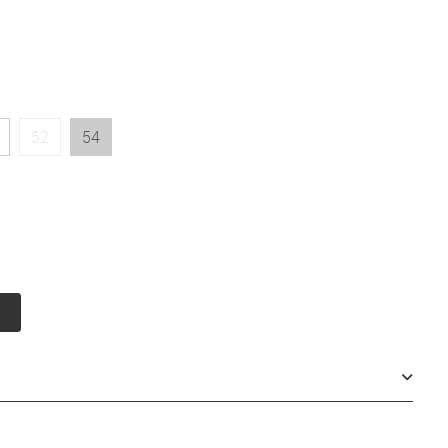
52
54
у