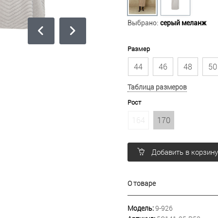
Выбрано:
серый меланж
Размер
44
46
48
50
Таблица размеров
Рост
164
170
Добавить в корзин
О товаре
Модель:
9-926