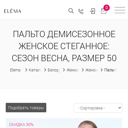
0
ПАЛЬТО ДЕМИСЕЗОННОЕ
ЖЕНСКОЕ СТЕГАННОЕ:
СЕЗОН ВЕСНА, РАЗМЕР 50
Elema
Каталог
Белорусская женская одежда
Женские пальто
Женские демисезонны
Пальто деми
Подобрать товары
СКИДКА 30%