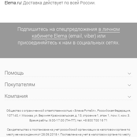
Elema.ru
! Доставка действует по всей России.
Подпишитесь на спецпредложения
в личном
кабинете Elema
(email, viber) или
присоединяйтесь к нам в социальных сетях.
Помощь
Покупателям
Компания
Общество с ограниченной ответственностью «Элема Ритейл», Российская Федерация,
107140, г. Москва, ул. Верхняя Красносельская, д. 13, строение 1, этаж 1, пом. II, ком. 3.
Время рабты: 9.00-17.00 (ПН-ПТ); тел. +8 800 700 16 71
Свидетельство о постановке на учет российской организации в налоговом органе по
месту ее нахождения от 28.09.2018 г. Поставлена на учет в налоговом органе по месту