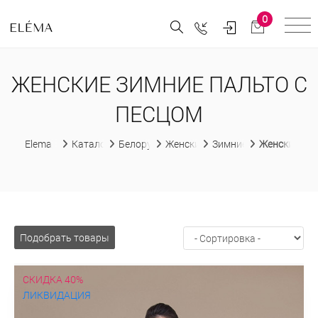
0
ЖЕНСКИЕ ЗИМНИЕ ПАЛЬТО С
ПЕСЦОМ
Elema
Каталог
Белорусская женская одежда
Женские пальто
Зимние женские паль
Женские зим
Подобрать товары
СКИДКА 40%
ЛИКВИДАЦИЯ