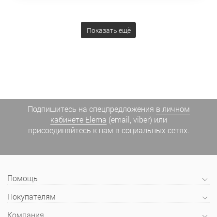
Показать ещё
Подпишитесь на спецпредложения
в личном
кабинете Elema
(email, viber) или
присоединяйтесь к нам в социальных сетях.
Помощь
Покупателям
Компания