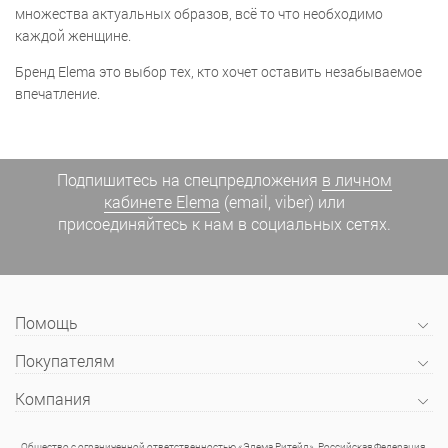
множества актуальных образов, всё то что необходимо
каждой женщине.
Бренд Elema это выбор тех, кто хочет оставить незабываемое
впечатление.
Подпишитесь на спецпредложения
в личном
кабинете Elema
(email, viber) или
присоединяйтесь к нам в социальных сетях.
Помощь
Покупателям
Компания
Общество с ограниченной ответственностью «Элема Ритейл», Российская Федерация,