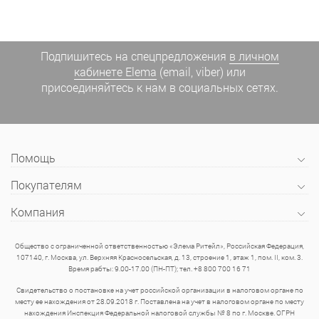
Подпишитесь на спецпредложения
в личном
кабинете Elema
(email, viber) или
присоединяйтесь к нам в социальных сетях.
Помощь
Покупателям
Компания
Общество с ограниченной ответственностью «Элема Ритейл», Российская Федерация,
107140, г. Москва, ул. Верхняя Красносельская, д. 13, строение 1, этаж 1, пом. II, ком. 3.
Время рабты: 9.00-17.00 (ПН-ПТ); тел. +8 800 700 16 71
Свидетельство о постановке на учет российской организации в налоговом органе по
месту ее нахождения от 28.09.2018 г. Поставлена на учет в налоговом органе по месту
нахождения Инспекция Федеральной налоговой службы № 8 по г. Москве. ОГРН