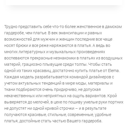
Трудно представить себе что-то более женственное в дамском
гардеробе, чем платье. В век эмансипации и равных
возможностей для мужчин и женщин последние все чаще
носят брюки и все реже наряжаются в платья. А ведь во
многих литературных и музыкальных произведениях
воспеваются прекрасные незнакомки в платьях из воздушных
материй, грациозно плывущие среди толпы. Чтобы стать
одной из таких красавиц, достаточно купить платье от Elema.
Каждая модель разрабатывается командой дизайнеров с
учетом актуальных тенденций в мире моды, материалы и
ткани подбираются очень придирчиво, не допуская
некачественных или неприятных на ощупь вариантов. Крой
выверяется до мелочей, в цехе по пошиву умелые руки портних
не допустят ни одной кривой строчки – и в результате
получаются красивые, стильные, современные, удобные
платья, достойные стать частью Вашего гардероба.