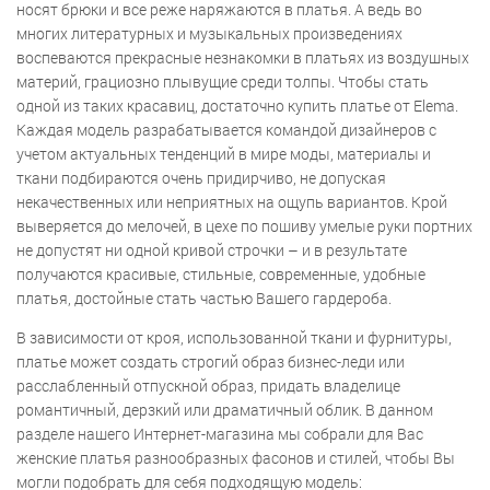
носят брюки и все реже наряжаются в платья. А ведь во
многих литературных и музыкальных произведениях
воспеваются прекрасные незнакомки в платьях из воздушных
материй, грациозно плывущие среди толпы. Чтобы стать
одной из таких красавиц, достаточно купить платье от Elema.
Каждая модель разрабатывается командой дизайнеров с
учетом актуальных тенденций в мире моды, материалы и
ткани подбираются очень придирчиво, не допуская
некачественных или неприятных на ощупь вариантов. Крой
выверяется до мелочей, в цехе по пошиву умелые руки портних
не допустят ни одной кривой строчки – и в результате
получаются красивые, стильные, современные, удобные
платья, достойные стать частью Вашего гардероба.
В зависимости от кроя, использованной ткани и фурнитуры,
платье может создать строгий образ бизнес-леди или
расслабленный отпускной образ, придать владелице
романтичный, дерзкий или драматичный облик. В данном
разделе нашего Интернет-магазина мы собрали для Вас
женские платья разнообразных фасонов и стилей, чтобы Вы
могли подобрать для себя подходящую модель: