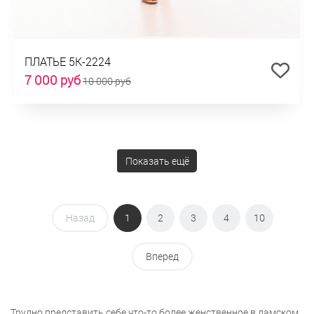
ПЛАТЬЕ 5К-2224
7 000 руб
10 000 руб
Показать ещё
Назад
1
2
3
4
10
Вперед
Трудно представить себе что-то более женственное в дамском