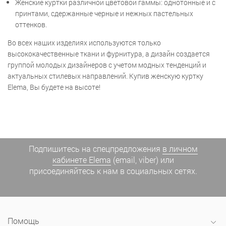
Женские куртки различной цветовой гаммы: однотонные и с
принтами, сдержанные черные и нежных пастельных
оттенков.
Во всех наших изделиях используются только
высококачественные ткани и фурнитура, а дизайн создается
группой молодых дизайнеров с учетом модных тенденций и
актуальных стилевых направлений. Купив женскую куртку
Elema, Вы будете на высоте!
Подпишитесь на спецпредложения
в личном
кабинете Elema
(email, viber) или
присоединяйтесь к нам в социальных сетях.
Помощь