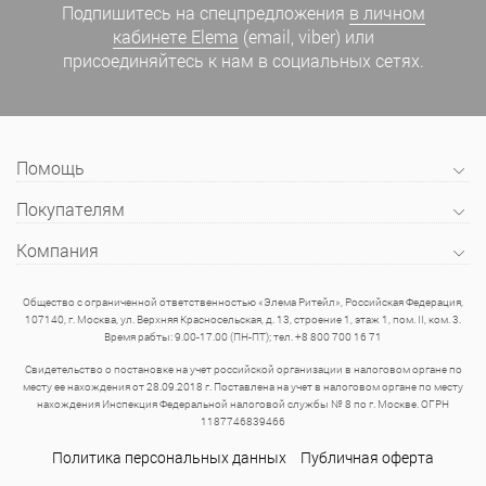
Подпишитесь на спецпредложения
в личном
кабинете Elema
(email, viber) или
присоединяйтесь к нам в социальных сетях.
Помощь
Покупателям
Компания
Общество с ограниченной ответственностью «Элема Ритейл», Российская Федерация,
107140, г. Москва, ул. Верхняя Красносельская, д. 13, строение 1, этаж 1, пом. II, ком. 3.
Время рабты: 9.00-17.00 (ПН-ПТ); тел. +8 800 700 16 71
Свидетельство о постановке на учет российской организации в налоговом органе по
месту ее нахождения от 28.09.2018 г. Поставлена на учет в налоговом органе по месту
нахождения Инспекция Федеральной налоговой службы № 8 по г. Москве. ОГРН
1187746839466
Политика персональных данных
Публичная оферта