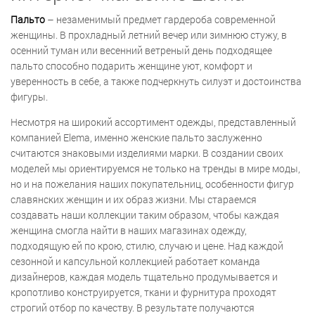
Пальто
– незаменимый предмет гардероба современной
женщины. В прохладный летний вечер или зимнюю стужу, в
осенний туман или весенний ветреный день подходящее
пальто способно подарить женщине уют, комфорт и
уверенность в себе, а также подчеркнуть силуэт и достоинства
фигуры.
Несмотря на широкий ассортимент одежды, представленный
компанией Elema, именно женские пальто заслуженно
считаются знаковыми изделиями марки. В создании своих
моделей мы ориентируемся не только на тренды в мире моды,
но и на пожелания наших покупательниц, особенности фигур
славянских женщин и их образ жизни. Мы стараемся
создавать наши коллекции таким образом, чтобы каждая
женщина смогла найти в наших магазинах одежду,
подходящую ей по крою, стилю, случаю и цене. Над каждой
сезонной и капсульной коллекцией работает команда
дизайнеров, каждая модель тщательно продумывается и
кропотливо конструируется, ткани и фурнитура проходят
строгий отбор по качеству. В результате получаются