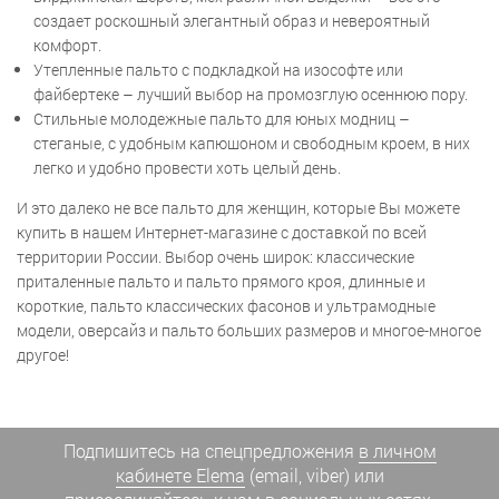
создает роскошный элегантный образ и невероятный
комфорт.
Утепленные пальто с подкладкой на изософте или
файбертеке – лучший выбор на промозглую осеннюю пору.
Стильные молодежные пальто для юных модниц –
стеганые, с удобным капюшоном и свободным кроем, в них
легко и удобно провести хоть целый день.
И это далеко не все пальто для женщин, которые Вы можете
купить в нашем Интернет-магазине с доставкой по всей
территории России. Выбор очень широк: классические
приталенные пальто и пальто прямого кроя, длинные и
короткие, пальто классических фасонов и ультрамодные
модели, оверсайз и пальто больших размеров и многое-многое
другое!
Подпишитесь на спецпредложения
в личном
кабинете Elema
(email, viber) или