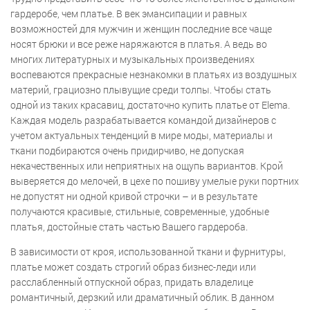
гардеробе, чем платье. В век эмансипации и равных
возможностей для мужчин и женщин последние все чаще
носят брюки и все реже наряжаются в платья. А ведь во
многих литературных и музыкальных произведениях
воспеваются прекрасные незнакомки в платьях из воздушных
материй, грациозно плывущие среди толпы. Чтобы стать
одной из таких красавиц, достаточно купить платье от Elema.
Каждая модель разрабатывается командой дизайнеров с
учетом актуальных тенденций в мире моды, материалы и
ткани подбираются очень придирчиво, не допуская
некачественных или неприятных на ощупь вариантов. Крой
выверяется до мелочей, в цехе по пошиву умелые руки портних
не допустят ни одной кривой строчки – и в результате
получаются красивые, стильные, современные, удобные
платья, достойные стать частью Вашего гардероба.
В зависимости от кроя, использованной ткани и фурнитуры,
платье может создать строгий образ бизнес-леди или
расслабленный отпускной образ, придать владелице
романтичный, дерзкий или драматичный облик. В данном