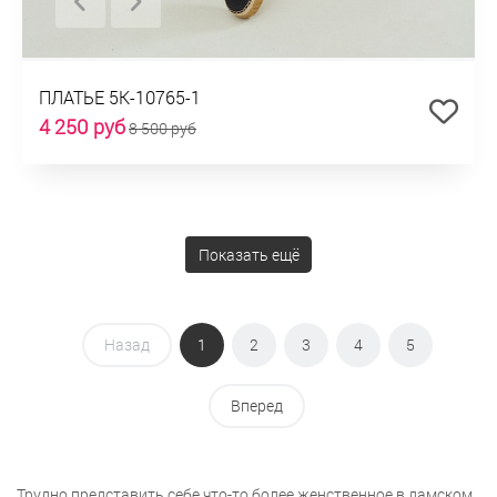
ПЛАТЬЕ 5К-10765-1
4 250 руб
8 500 руб
Показать ещё
Назад
1
2
3
4
5
Вперед
Трудно представить себе что-то более женственное в дамском