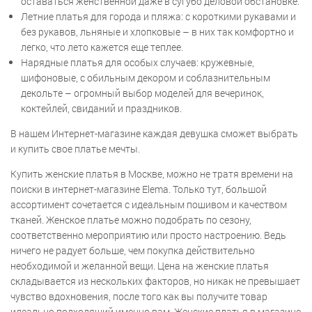
оставаться женственной даже в сугубо деловой обстановке.
Летние платья для города и пляжа: с короткими рукавами и
без рукавов, льняные и хлопковые – в них так комфортно и
легко, что лето кажется еще теплее.
Нарядные платья для особых случаев: кружевные,
шифоновые, с обильным декором и соблазнительным
декольте – огромный выбор моделей для вечеринок,
коктейлей, свиданий и праздников.
В нашем Интернет-магазине каждая девушка сможет выбрать
и купить свое платье мечты.
Купить женские платья в Москве, можно не тратя времени на
поиски в интернет-магазине Elema. Только тут, большой
ассортимент сочетается с идеальным пошивом и качеством
тканей. Женское платье можно подобрать по сезону,
соответственно мероприятию или просто настроению. Ведь
ничего не радует больше, чем покупка действительно
необходимой и желанной вещи. Цена на женские платья
складывается из нескольких факторов, но никак не превышает
чувство вдохновения, после того как вы получите товар
идеально подходящий именно вам. Женские платья в магазине