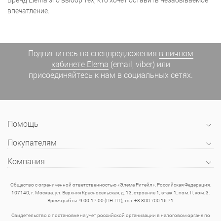
впечатление.
Подпишитесь на спецпредложения
в личном
кабинете Elema
(email, viber) или
присоединяйтесь к нам в социальных сетях.
Помощь
Покупателям
Компания
Общество с ограниченной ответственностью «Элема Ритейл», Российская Федерация,
107140, г. Москва, ул. Верхняя Красносельская, д. 13, строение 1, этаж 1, пом. II, ком. 3.
Время рабты: 9.00-17.00 (ПН-ПТ); тел. +8 800 700 16 71
Свидетельство о постановке на учет российской организации в налоговом органе по