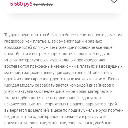
5 580 руб
12 400 руб
Трудно представить себе что-то более женственное в дамском
гардеробе, чем платье. В век эмансипации и равных
возможностей для мужчин и женщин последние все чаще
носят брюки и все реже наряжаются в платья. А ведь во
многих литературных и музыкальных произведениях
воспеваются прекрасные незнакомки в платьях из воздушных
материй, грациозно плывущие среди толпы. Чтобы стать
одной из таких красавиц, достаточно купить платье от Elema.
Каждая модель разрабатывается командой дизайнеров с
учетом актуальных тенденций в мире моды, материалы и
ткани подбираются очень придирчиво, не допуская
некачественных или неприятных на ощупь вариантов. Крой
выверяется до мелочей, в цехе по пошиву умелые руки портних
не допустят ни одной кривой строчки – и в результате
получаются красивые, стильные, современные, удобные