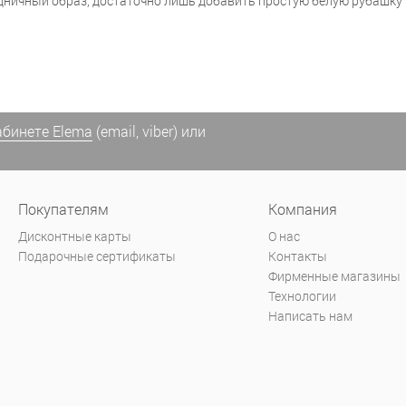
ничный образ, достаточно лишь добавить простую белую рубашку и
абинете Elema
(email, viber) или
Покупателям
Компания
Дисконтные карты
О нас
Подарочные сертификаты
Контакты
Фирменные магазины
Технологии
Написать нам