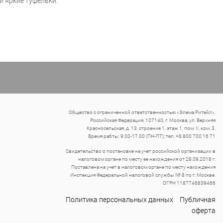
 яркие туфельки.
Общество с ограниченной ответственностью «Элема Ритейл»,
Российская Федерация, 107140, г. Москва, ул. Верхняя
Красносельская, д. 13, строение 1, этаж 1, пом. II, ком. 3.
Время рабты: 9.00-17.00 (ПН-ПТ); тел. +8 800 700 16 71
Свидетельство о постановке на учет российской организации в
налоговом органе по месту ее нахождения от 28.09.2018 г.
Поставлена на учет в налоговом органе по месту нахождения
Инспекция Федеральной налоговой службы № 8 по г. Москве.
ОГРН 1187746839466
Политика персональных данных
Публичная
оферта