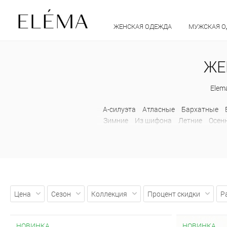
ЖЕНСКАЯ ОДЕЖДА
МУЖСКАЯ 
ЖЕ
Elem
А-силуэта
Атласные
Бархатные
Зимние
Из шифона
Летние
Осен
Льняные
Миди
Шерстяные
Расклешенные
С завышенной та
карандаш
Атласные
Цена
Сезон
Коллекция
Процент скидки
Р
НОВИНКА
НОВИНКА