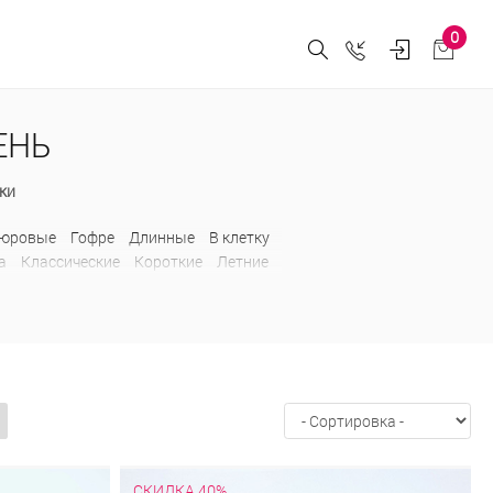
0
ЕНЬ
ки
пюровые
Гофре
Длинные
В клетку
а
Классические
Короткие
Летние
ированные
Прямые
Пышные
Трикотажные
Шерстяные
Юбки-
икотажные
Шерстяные
СКИДКА 40%