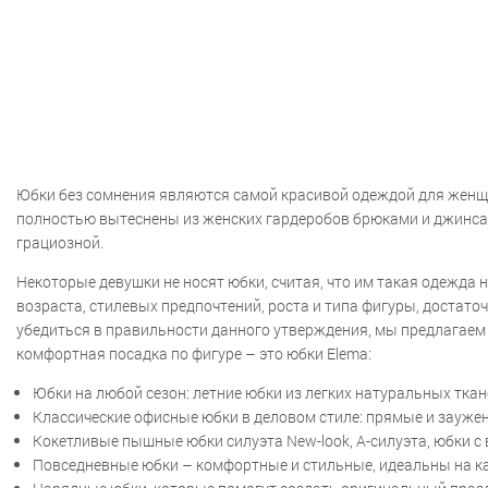
Юбки без сомнения являются самой красивой одеждой для женщи
полностью вытеснены из женских гардеробов брюками и джинсами
грациозной.
Некоторые девушки не носят юбки, считая, что им такая одежда 
возраста, стилевых предпочтений, роста и типа фигуры, достат
убедиться в правильности данного утверждения, мы предлагаем 
комфортная посадка по фигуре – это юбки Elema:
Юбки на любой сезон: летние юбки из легких натуральных тка
Классические офисные юбки в деловом стиле: прямые и зауже
Кокетливые пышные юбки силуэта New-look, А-силуэта, юбки с
Повседневные юбки – комфортные и стильные, идеальны на к