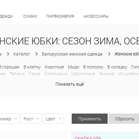
ОДЕЖДА
СУМКИ
ПАРФЮМЕРИЯ
АКСЕССУАРЫ
НСКИЕ ЮБКИ: СЕЗОН ЗИМА, ОС
a
Каталог
Белорусская женская одежда
Женские юб
В горошек
В клетку
Короткие
Миди
В полоску
В складку
Ги
ние
Теплые
Узкие
Хлопковые
Шерстяные
Зимние
Из шифон
Шифоновые
Модные
На пуговицах
Осенние
Офисные
Плисс
Показать ещё
лией
С кружевом
С принтом
С разрезом
Спортивные
Теплые
Гипюровые
Длинные
Кружевные
Летние
Миди
Офисные
Тр
азмер
Рост
Цвет
Применить
Сбросить
СКИДКА 40%