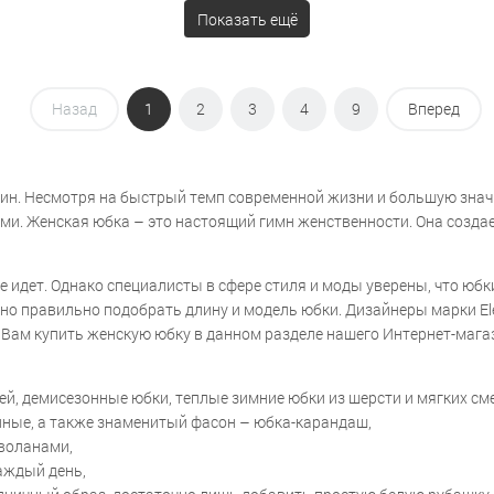
Показать ещё
Назад
1
2
3
4
9
Вперед
н. Несмотря на быстрый темп современной жизни и большую значи
. Женская юбка – это настоящий гимн женственности. Она создает
не идет. Однако специалисты в сфере стиля и моды уверены, что ю
очно правильно подобрать длину и модель юбки. Дизайнеры марки 
Вам купить женскую юбку в данном разделе нашего Интернет-магаз
ней, демисезонные юбки, теплые зимние юбки из шерсти и мягких с
нные, а также знаменитый фасон – юбка-карандаш,
 воланами,
аждый день,