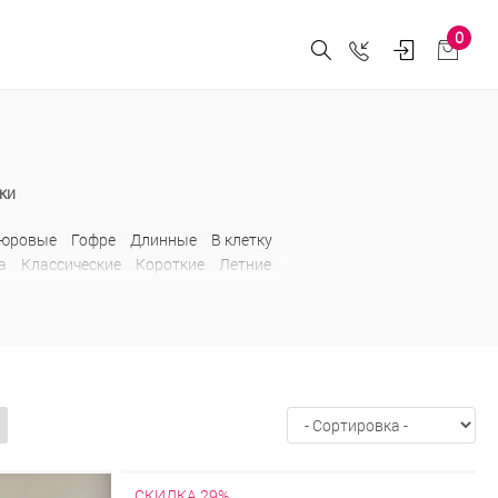
0
ки
пюровые
Гофре
Длинные
В клетку
а
Классические
Короткие
Летние
ированные
Прямые
Пышные
Трикотажные
Шерстяные
Юбки-
икотажные
Шерстяные
СКИДКА 29%