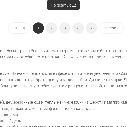
Показать ещё
Назад
1
2
3
4
7
Вперед
н. Несмотря на быстрый темп современной жизни и большую значи
. Женская юбка – это настоящий гимн женственности. Она создает
не идет. Однако специалисты в сфере стиля и моды уверены, что ю
очно правильно подобрать длину и модель юбки. Дизайнеры марки 
Вам купить женскую юбку в данном разделе нашего Интернет-магаз
ней, демисезонные юбки, теплые зимние юбки из шерсти и мягких с
нные, а также знаменитый фасон – юбка-карандаш,
 воланами,
аждый день,