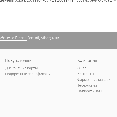
ничный образ, достаточно лишь добавить простую белую рубашку и
абинете Elema
(email, viber) или
Покупателям
Компания
Дисконтные карты
О нас
Подарочные сертификаты
Контакты
Фирменные магазины
Технологии
Написать нам