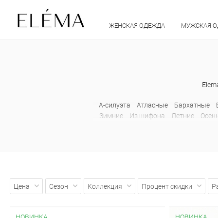
ЖЕНСКАЯ ОДЕЖДА
МУЖСКАЯ 
Elem
А-силуэта
Атласные
Бархатные
Зимние
Из шифона
Летние
Осен
Льняные
Миди
Шерстяные
Расклешенные
С завышенной та
карандаш
Атласные
Цена
Сезон
Коллекция
Процент скидки
Р
НОВИНКА
НОВИНКА