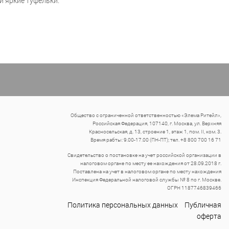
 яркие туфельки.
Общество с ограниченной ответственностью «Элема Ритейл»,
Российская Федерация, 107140, г. Москва, ул. Верхняя
Красносельская, д. 13, строение 1, этаж 1, пом. II, ком. 3.
Время рабты: 9.00-17.00 (ПН-ПТ); тел. +8 800 700 16 71
Свидетельство о постановке на учет российской организации в
налоговом органе по месту ее нахождения от 28.09.2018 г.
Поставлена на учет в налоговом органе по месту нахождения
Инспекция Федеральной налоговой службы № 8 по г. Москве.
ОГРН 1187746839466
Политика персональных данных
Публичная
оферта