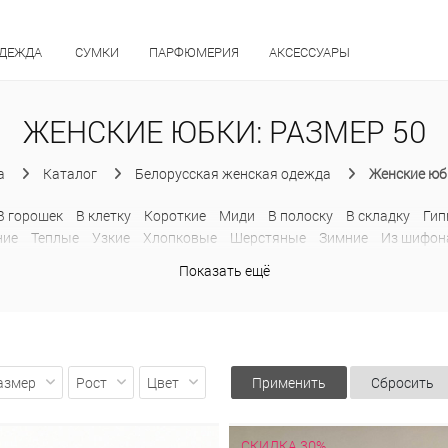
ОДЕЖДА
СУМКИ
ПАРФЮМЕРИЯ
АКСЕССУАРЫ
ЖЕНСКИЕ ЮБКИ: РАЗМЕР 50
a
Каталог
Белорусская женская одежда
Женские юб
В горошек
В клетку
Короткие
Миди
В полоску
В складку
Ги
ние
Теплые
Узкие
Хлопковые
Шерстяные
Зимние
Из шифон
Шифоновые
Модные
На пуговицах
Осенние
Офисные
Плисс
Показать ещё
лией
С кружевом
С принтом
С разрезом
Спортивные
Теплые
Гипюровые
Длинные
Кружевные
Летние
Миди
Офисные
Тр
азмер
Рост
Цвет
Применить
Сбросить
СКИДКА 30%