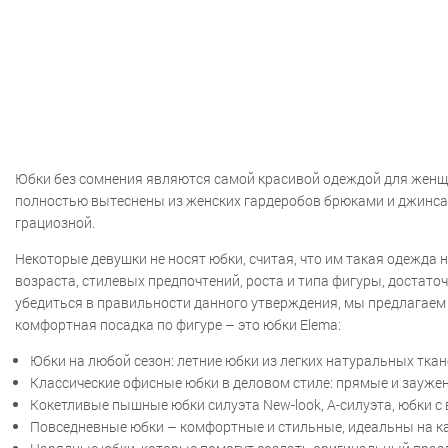
Юбки без сомнения являются самой красивой одеждой для женщи
полностью вытеснены из женских гардеробов брюками и джинсами
грациозной.
Некоторые девушки не носят юбки, считая, что им такая одежда 
возраста, стилевых предпочтений, роста и типа фигуры, достат
убедиться в правильности данного утверждения, мы предлагаем 
комфортная посадка по фигуре – это юбки Elema:
Юбки на любой сезон: летние юбки из легких натуральных тка
Классические офисные юбки в деловом стиле: прямые и зауже
Кокетливые пышные юбки силуэта New-look, А-силуэта, юбки с
Повседневные юбки – комфортные и стильные, идеальны на к