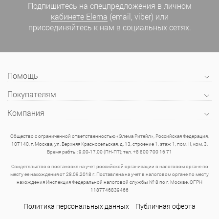
Подпишитесь на спецпредложения
в личном
кабинете Elema
(email, viber) или
присоединяйтесь к нам в социальных сетях.
Помощь
Покупателям
Компания
Общество с ограниченной ответственностью «Элема Ритейл», Российская Федерация,
107140, г. Москва, ул. Верхняя Красносельская, д. 13, строение 1, этаж 1, пом. II, ком. 3.
Время рабты: 9.00-17.00 (ПН-ПТ); тел. +8 800 700 16 71
Свидетельство о постановке на учет российской организации в налоговом органе по
месту ее нахождения от 28.09.2018 г. Поставлена на учет в налоговом органе по месту
нахождения Инспекция Федеральной налоговой службы № 8 по г. Москве. ОГРН
1187746839466
Политика персональных данных
Публичная оферта