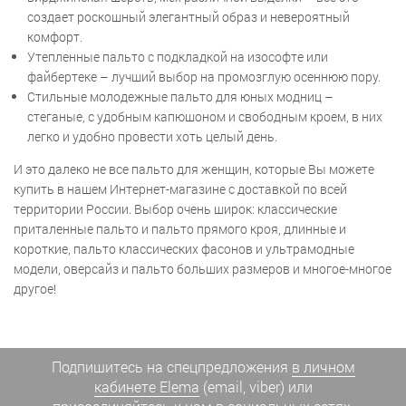
создает роскошный элегантный образ и невероятный
комфорт.
Утепленные пальто с подкладкой на изософте или
файбертеке – лучший выбор на промозглую осеннюю пору.
Стильные молодежные пальто для юных модниц –
стеганые, с удобным капюшоном и свободным кроем, в них
легко и удобно провести хоть целый день.
И это далеко не все пальто для женщин, которые Вы можете
купить в нашем Интернет-магазине с доставкой по всей
территории России. Выбор очень широк: классические
приталенные пальто и пальто прямого кроя, длинные и
короткие, пальто классических фасонов и ультрамодные
модели, оверсайз и пальто больших размеров и многое-многое
другое!
Подпишитесь на спецпредложения
в личном
кабинете Elema
(email, viber) или