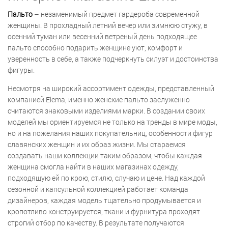
Пальто
– незаменимый предмет гардероба современной
женщины. В прохладный летний вечер или зимнюю стужу, в
осенний туман или весенний ветреный день подходящее
пальто способно подарить женщине уют, комфорт и
уверенность в себе, а также подчеркнуть силуэт и достоинства
фигуры.
Несмотря на широкий ассортимент одежды, представленный
компанией Elema, именно женские пальто заслуженно
считаются знаковыми изделиями марки. В создании своих
моделей мы ориентируемся не только на тренды в мире моды,
но и на пожелания наших покупательниц, особенности фигур
славянских женщин и их образ жизни. Мы стараемся
создавать наши коллекции таким образом, чтобы каждая
женщина смогла найти в наших магазинах одежду,
подходящую ей по крою, стилю, случаю и цене. Над каждой
сезонной и капсульной коллекцией работает команда
дизайнеров, каждая модель тщательно продумывается и
кропотливо конструируется, ткани и фурнитура проходят
строгий отбор по качеству. В результате получаются