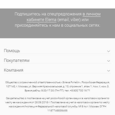
Подпишитесь на спецпредложения
в личном
кабинете Elema
(email, viber) или
присоединяйтесь к нам в социальных сетях.
Помощь
Покупателям
Компания
Общество с ограниченной ответственностью «Элема Ритейл», Российская Федерация,
107140, г. Москва, ул. Верхняя Красносельская, д. 13, строение 1, этаж 1, пом. II, ком. 3.
Время рабты: 9.00-17.00 (ПН-ПТ); тел. +8 800 700 16 71
Свидетельство о постановке на учет российской организации в налоговом органе по
месту ее нахождения от 28.09.2018 г. Поставлена на учет в налоговом органе по месту
нахождения Инспекция Федеральной налоговой службы № 8 по г. Москве. ОГРН
1187746839466