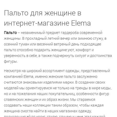
Пальто для женщине в
интернет-магазине Elema
Пальто
– незаменимый предмет гардероба современной
женщины. В прохладный летний вечер или зимнюю стужу, в
осенний туман или весенний ветреный день подходящее
пальто способно подарить женщине уют, комфорт и
уверенность в себе, а также подчеркнуть силуэт и достоинства
фигуры.
Несмотря на широкий ассортимент одежды, представленный
компанией Elema, именно женские пальто заслуженно
считаются знаковыми изделиями марки. В создании своих
моделей мы ориентируемся не только на тренды в мире моды,
но и на пожелания наших покупательниц, особенности фигур
славянских женщин и их образ жизни. Мы стараемся
создавать наши коллекции таким образом, чтобы каждая
женщина смогла найти в наших магазинах одежду,
подходящую ей по крою, стилю, случаю и цене. Над каждой