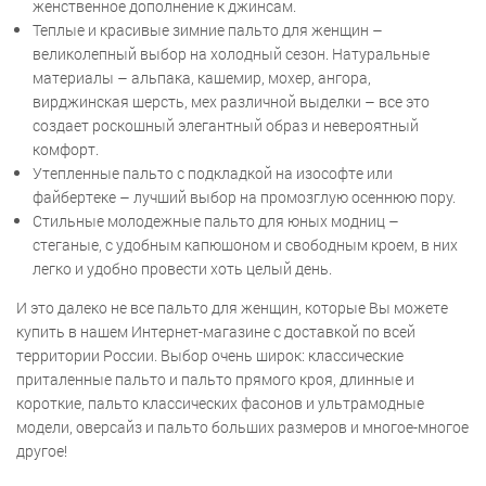
женственное дополнение к джинсам.
Теплые и красивые зимние пальто для женщин –
великолепный выбор на холодный сезон. Натуральные
материалы – альпака, кашемир, мохер, ангора,
вирджинская шерсть, мех различной выделки – все это
создает роскошный элегантный образ и невероятный
комфорт.
Утепленные пальто с подкладкой на изософте или
файбертеке – лучший выбор на промозглую осеннюю пору.
Стильные молодежные пальто для юных модниц –
стеганые, с удобным капюшоном и свободным кроем, в них
легко и удобно провести хоть целый день.
И это далеко не все пальто для женщин, которые Вы можете
купить в нашем Интернет-магазине с доставкой по всей
территории России. Выбор очень широк: классические
приталенные пальто и пальто прямого кроя, длинные и
короткие, пальто классических фасонов и ультрамодные
модели, оверсайз и пальто больших размеров и многое-многое
другое!