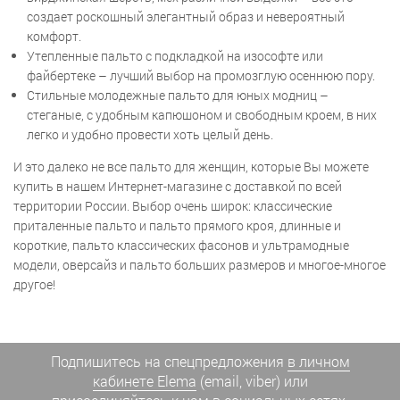
создает роскошный элегантный образ и невероятный
комфорт.
Утепленные пальто с подкладкой на изософте или
файбертеке – лучший выбор на промозглую осеннюю пору.
Стильные молодежные пальто для юных модниц –
стеганые, с удобным капюшоном и свободным кроем, в них
легко и удобно провести хоть целый день.
И это далеко не все пальто для женщин, которые Вы можете
купить в нашем Интернет-магазине с доставкой по всей
территории России. Выбор очень широк: классические
приталенные пальто и пальто прямого кроя, длинные и
короткие, пальто классических фасонов и ультрамодные
модели, оверсайз и пальто больших размеров и многое-многое
другое!
Подпишитесь на спецпредложения
в личном
кабинете Elema
(email, viber) или