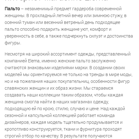
Пальто
– незаменимый предмет гардероба современной
женщины. В прохладный летний вечер или зимнюю стужу, в
осенний туман или весенний ветреный день подходящее
пальто способно подарить женщине уют, комфорт и
уверенность в себе, а также подчеркнуть силуэт и достоинства
фигуры.
Несмотря на широкий ассортимент одежды, представленный
компанией Elema, именно женские пальто заслуженно
считаются знаковыми изделиями марки. В создании своих
моделей мы ориентируемся не только на тренды в мире моды,
но и на пожелания наших покупательниц, особенности фигур
славянских женщин и их образ жизни. Мы стараемся
создавать наши коллекции таким образом, чтобы каждая
женщина смогла найти в наших магазинах одежду,
подходящую ей по крою, стилю, случаю и цене. Над каждой
сезонной и капсульной коллекцией работает команда
дизайнеров, каждая модель тщательно продумывается и
кропотливо конструируется, ткани и фурнитура проходят
строгий отбор по качеству. В результате получаются