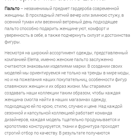
Пальто
– незаменимый предмет гардероба современной
женщины. В прохладный летний вечер или зимнюю стужу, в
осенний туман или весенний ветреный день подходящее
пальто способно подарить женщине уют, комфорт и
уверенность в себе, а также подчеркнуть силуэт и достоинства
фигуры.
Несмотря на широкий ассортимент одежды, представленный
компанией Elema, именно женские пальто заслуженно
считаются знаковыми изделиями марки. В создании своих
моделей мы ориентируемся не только на тренды в мире моды,
но и на пожелания наших покупательниц, особенности фигур
славянских женщин и их образ жизни. Мы стараемся
создавать наши коллекции таким образом, чтобы каждая
женщина смогла найти в наших магазинах одежду,
подходящую ей по крою, стилю, случаю и цене. Над каждой
сезонной и капсульной коллекцией работает команда
дизайнеров, каждая модель тщательно продумывается и
кропотливо конструируется, ткани и фурнитура проходят
строгий отбор по качеству. В результате получаются