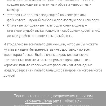
создает роскошный элегантный образ и невероятный
комфорт.
Утепленные пальто с подкладкой на изософте или
файбертеке – лучший выбор на промозглую осеннюю пору.
Стильные молодежные пальто для юных модниц –
стеганые, с удобным капюшоном и свободным кроем, в них
легко и удобно провести хоть целый день.
И это далеко не все пальто для женщин, которые Вы можете
купить в нашем Интернет-магазине с доставкой по всей
территории России. Выбор очень широк: классические
приталенные пальто и пальто прямого кроя, длинные и
короткие, пальто классических фасонов и ультрамодные
модели, оверсайз и пальто больших размеров и многое-многое
другое!
Подпишитесь на спецпредложения
в личном
кабинете Elema
(email, viber) или