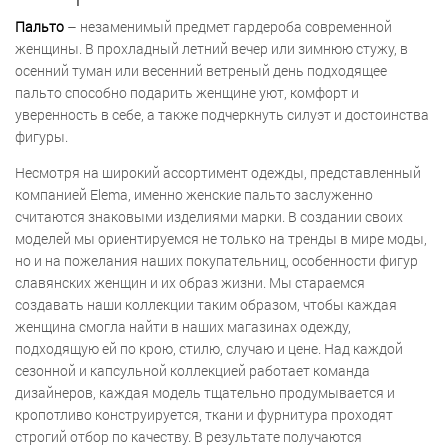
Пальто
– незаменимый предмет гардероба современной
женщины. В прохладный летний вечер или зимнюю стужу, в
осенний туман или весенний ветреный день подходящее
пальто способно подарить женщине уют, комфорт и
уверенность в себе, а также подчеркнуть силуэт и достоинства
фигуры.
Несмотря на широкий ассортимент одежды, представленный
компанией Elema, именно женские пальто заслуженно
считаются знаковыми изделиями марки. В создании своих
моделей мы ориентируемся не только на тренды в мире моды,
но и на пожелания наших покупательниц, особенности фигур
славянских женщин и их образ жизни. Мы стараемся
создавать наши коллекции таким образом, чтобы каждая
женщина смогла найти в наших магазинах одежду,
подходящую ей по крою, стилю, случаю и цене. Над каждой
сезонной и капсульной коллекцией работает команда
дизайнеров, каждая модель тщательно продумывается и
кропотливо конструируется, ткани и фурнитура проходят
строгий отбор по качеству. В результате получаются