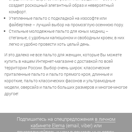
создает роскошный элегантный образ и невероятный
комфорт.
Утепленные пальто с подкладкой на изософте или
файбертеке – лучший выбор на промозглую осеннюю пору.
Стильные молодежные пальто для юных модниц –
стеганые, с удобным капюшоном и свободным кроем, в них
легко и удобно провести хоть целый день.
И это далеко не все пальто для женщин, которые Вы можете
купить в нашем Интернет-магазине с доставкой по всей
территории России. Выбор очень широк: классические
приталенные пальто и пальто прямого кроя, длинные и
короткие, пальто классических фасонов и ультрамодные
модели, оверсайз и пальто больших размеров и многое-многое
другое!
Подпишитесь на спецпредложения
в личном
кабинете Elema
(email, viber) или
присоединяйтесь к нам в социальных сетях.