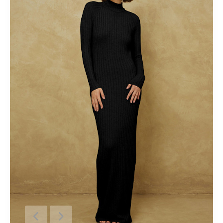
Короткие
Летние
Льняные
Миди
Модные
На
пуговицах
Осенние
Офисные
Плиссированные
Прямые
Пышные
Расклешенные
С завышенной талией
С
кружевом
С принтом
С разрезом
Спортивные
Теплые
Трикотажные
Шерстяные
Юбки-карандаш
Костюмный
ассортимент
Лето 2018
Ликвидация
Верхний
ассортимент
Кардиганы
Новая коллекция "Весна-лето
2025"
Новая коллекция "Весна-лето 2026"
Новая коллекция
"Осень-зима 2024/25"
Новогодние образы
Одежда для
дома
Осень-зима 2025/26
Осень-зима 2026/27
яркие
принты