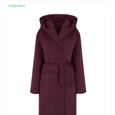
Зимние
Искусственные
Короткие
Осенние
Жакеты
НОВИНКА
Бархатныe
Без воротника
В клетку
Двубортные
Драповые
Из льна
Классические
Короткие
Модные
На
молнии
Осенние
Офисные
Пиджаки без рукавов
Приталенные
Прямые
С поясом
Твидовые
Трикотажные
Удлиненные
Укороченные
Шерстяные
Жилеты
Деловые
Классические
Летние
Модные
На
пуговицах
Осенние
Удлиненные
Утепленные
Шерстяные
Куртки
Ветровки
Демисезонные
Зимние
Классические
Короткие
Легкие
Молодежные
На изософте
Оверсайз
Осенние
Парки
Приталенные
С высоким воротником
С
вязанными рукавами
С капюшоном
С карманами
С
мехом
С накладными карманами
С поясом
Стеганные
Стильные
Удлиненные
Утепленные
Пальто
Must have
В клетку
Весенние
Демисезонные
Драповые
Зимние
Из
альпака
Из плащевки
Кашемировые
Классическое
Короткие
Молодежные
На молнии
Облегченные
Оверсайз
Осенние
Пальто-халат
Приталенные
Прямое
Пуховики
С запахом
С капюшоном
С мехом
Стеганные
Стильные
Утепленные
Шерстяные
Платья
А-силуэта
Атласные
Бархатные
Без рукавов
Блестящие
В горох
В