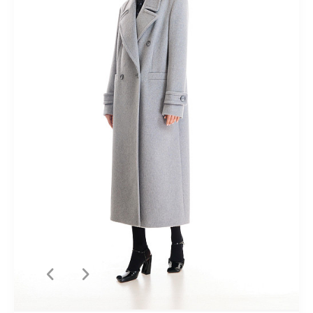
Пышные
Расклешенные
С завышенной талией
С
кружевом
С принтом
С разрезом
Спортивные
Теплые
Трикотажные
Шерстяные
Юбки-карандаш
Костюмный
ассортимент
Лето 2018
Ликвидация
Верхний
ассортимент
Кардиганы
Новая коллекция "Весна-лето
2025"
Новая коллекция "Весна-лето 2026"
Новая коллекция
"Осень-зима 2024/25"
Новогодние образы
Одежда для
дома
Осень-зима 2025/26
Осень-зима 2026/27
яркие
принты