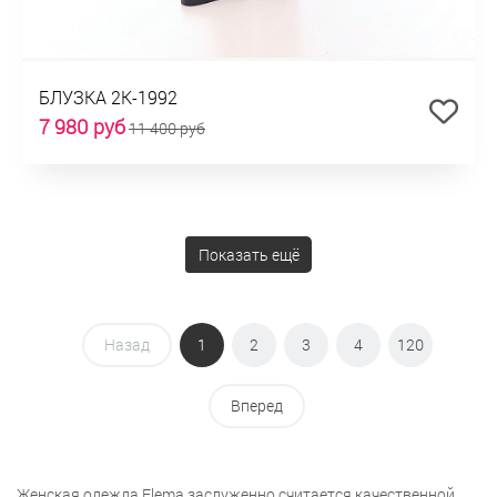
БЛУЗКА 2К-1992
7 980 руб
11 400 руб
Показать ещё
Назад
1
2
3
4
120
Вперед
Женская одежда Elema заслуженно считается качественной,